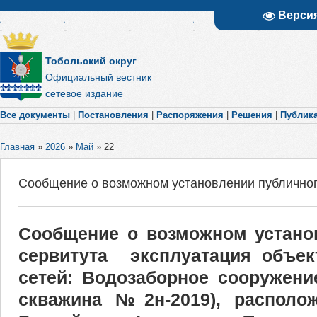
Верси
Тобольский округ
Официальный вестник
сетевое издание
Все документы
|
Постановления
|
Распоряжения
|
Решения
|
Публик
Главная
»
2026
»
Май
»
22
Сообщение о возможном установлении публичног
Сообщение о возможном устано
сервитута эксплуатация объек
сетей: Водозаборное сооружени
скважина №2н-2019), располож