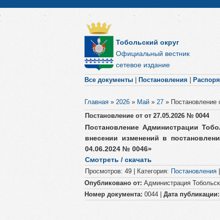
Тобольский округ
Официальный вестник
сетевое издание
Все документы
|
Постановления
|
Распор
Главная
»
2026
»
Май
»
27
»
Постановление о
Постановление от от 27.05.2026 № 0044
Постановление Администрации Тобол
внесении изменений в постановлен
04.06.2024 № 0046​»
Смотреть / скачать
Просмотров
:
49
|
Категория
:
Постановления
Опубликовано от:
Администрация Тобольско
Номер документа:
0044 |
Дата публикации: