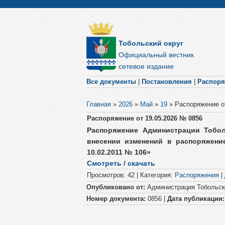
Тобольский округ
Официальный вестник
сетевое издание
Все документы
|
Постановления
|
Распор
Главная
»
2026
»
Май
»
19
»
Распоряжение от
Распоряжение от 19.05.2026​ № 0856
Распоряжение Администрации Тобол
внесении изменений в распоряжени
10.02.2011 № 106»
Смотреть / скачать
Просмотров
:
42
|
Категория
:
Распоряжения
|
Опубликовано от:
Администрация Тобольско
Номер документа:
0856 |
Дата публикации: