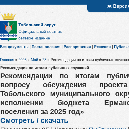
Верси
Тобольский округ
Официальный вестник
сетевое издание
Все документы
|
Постановления
|
Распоряжения
|
Решения
|
Публик
Главная
»
2026
»
Май
»
28
»
Рекомендации по итогам публичных слушан
Рекомендации по итогам публичных слушаний
Рекомендации по итогам публ
вопросу обсуждения проек
Тобольского муниципального окр
исполнении бюджета Ермако
поселения за 2025 год»
Смотреть / скачать