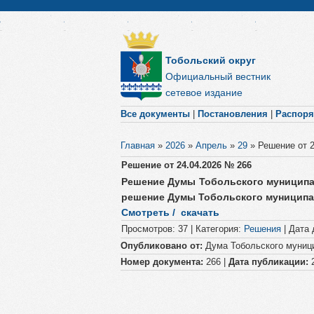
Тобольский округ
Официальный вестник
сетевое издание
Все документы
|
Постановления
|
Распор
Главная
»
2026
»
Апрель
»
29
»
Решение от 
Решение от 24.04.2026 № 266
Решение Думы Тобольского муниципал
решение Думы Тобольского муниципал
Смотреть / скачать
Просмотров
:
37
|
Категория
:
Решения
|
Дата 
Опубликовано от:
Дума Тобольского муници
Номер документа:
266 |
Дата публикации:
2