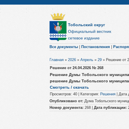
Тобольский округ
Официальный вестник
сетевое издание
Все документы
|
Постановления
|
Распор
Главная
»
2026
»
Апрель
»
29
»
Решение от 
Решение от 24.04.2026 № 268
Решение Думы Тобольского муниципал
решение Думы Тобольского муниципал
Смотреть / скачать
Просмотров
:
40
|
Категория
:
Решения
|
Дата 
Опубликовано от:
Дума Тобольского муници
Номер документа:
268 |
Дата публикации:
2