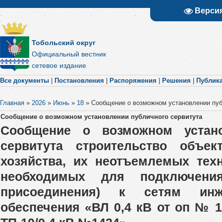
Верси
Тобольский округ
Официальный вестник
сетевое издание
Все документы
|
Постановления
|
Распоряжения
|
Решения
|
Публик
Главная
»
2026
»
Июнь
»
18
»
Сообщение о возможном установлении пуб
Сообщение о возможном установлении публичного сервитута
Сообщение о возможном устано
сервитута строительство объект
хозяйства, их неотъемлемых техн
необходимых для подключения 
присоединения) к сетям инжен
обеспечения «ВЛ 0,4 кВ от оп № 1