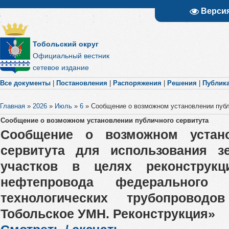
Верси
Тобольский округ
Официальный вестник
сетевое издание
Все документы
|
Постановления
|
Распоряжения
|
Решения
|
Публик
Главная
»
2026
»
Июль
»
6
»
Сообщение о возможном установлении публ
Сообщение о возможном установлении публичного сервитута
Сообщение о возможном устано
сервитута для использования 
участков в целях реконструкц
нефтепровода федерального 
технологических трубопрово
Тобольское УМН. Реконструкция»